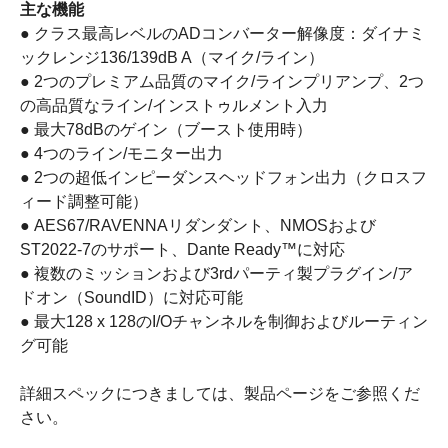
主な機能
● クラス最高レベルのADコンバーター解像度：ダイナミ
ックレンジ136/139dB A（マイク/ライン）
● 2つのプレミアム品質のマイク/ラインプリアンプ、2つ
の高品質なライン/インストゥルメント入力
● 最大78dBのゲイン（ブースト使用時）
● 4つのライン/モニター出力
● 2つの超低インピーダンスヘッドフォン出力（クロスフ
ィード調整可能）
● AES67/RAVENNAリダンダント、NMOSおよび
ST2022-7のサポート、Dante Ready™に対応
● 複数のミッションおよび3rdパーティ製プラグイン/ア
ドオン（SoundID）に対応可能
● 最大128 x 128のI/Oチャンネルを制御およびルーティン
グ可能
詳細スペックにつきましては、製品ページをご参照くだ
さい。