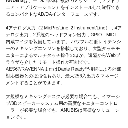
ANUBIS
は、⼀つの本体に複数のミッション（ソフトウ
ェア・アプリケーション）をインストールして遂⾏でき
るコンパクトなAD/DAインターフェースです。
4アナログ⼊⼒（2 MicPre/Line, 2 Instrument/Line），4ア
ナログ出⼒，2系統のヘッドフォン出⼒，GPIO，MIDI，
内蔵マイクを装備しています。 パワフルな低レイテンシ
ーのミキシングエンジンを搭載しており、⼤型タッチモ
ニターによるマルチタッチ操作のほか、遠隔からWebブ
ラウザを介したリモート操作が可能です。
AES67/RAVENNAまたはDante Ready™接続による外部
対応機器との拡張性もあり、最⼤256⼊出⼒をマネージ
メントすることができます。
大規模なミキシングデスクが必要な場合でも、イマーシ
ブ/3Dスピーカーシステム用の高度なモニターコントロ
ーラーが必要な場合でも、ANUBISは完璧なソリューシ
ョンです。